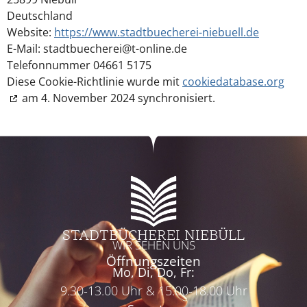
Deutschland
Website:
https://www.stadtbuecherei-niebuell.de
E-Mail:
stadtbuecherei@
t-online.de
Telefonnummer 04661 5175
Diese Cookie-Richtlinie wurde mit
cookiedatabase.org
am 4. November 2024 synchronisiert.
STADTBÜCHEREI NIEBÜLL
WIR SEHEN UNS
Öffnungszeiten
Mo, Di, Do, Fr:
9.30-13.00 Uhr & 15.00-18.00 Uhr