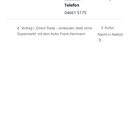
Telefon
04661 5175
3. Kultur
Vortrag | „Direct Trade – einkaufen (fast) ohne
Supermarkt“ mit dem Autor Frank Herrmann
Nacht in Niebüll
STADTBÜCHEREI NIEBÜLL
WIR SEHEN UNS
Öffnungszeiten
Mo, Di, Do, Fr:
9.30-13.00 Uhr & 15.00-18.00 Uhr
Samstag: