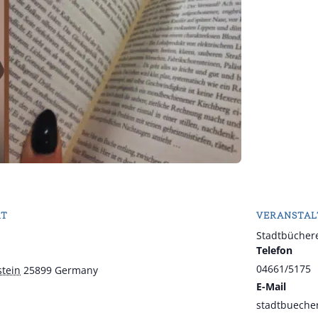
RT
VERANSTAL
Stadtbüchere
Telefon
04661/5175
stein
25899
Germany
E-Mail
stadtbuecher