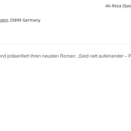
Ali-Reza Dja
stein
25899
Germany
end präsentiert ihren neusten Roman: „Seid nett aufeinander
STADTBÜCHEREI NIEBÜLL
WIR SEHEN UNS
Öffnungszeiten